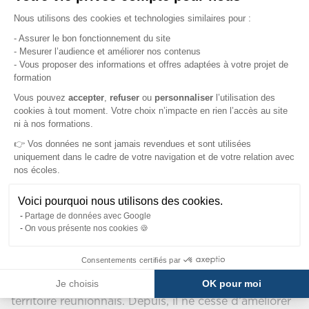
Plateforme de Gestion du Consentement : Pe
Nous utilisons des cookies et technologies similaires pour :
- Assurer le bon fonctionnement du site
- Mesurer l’audience et améliorer nos contenus
Nos formations sur l'Ile de
- Vous proposer des informations et offres adaptées à votre projet de
formation
La Réunion
Axeptio consent
Vous pouvez
accepter
,
refuser
ou
personnaliser
l’utilisation des
cookies à tout moment. Votre choix n’impacte en rien l’accès au site
ni à nos formations.
Les cours se déroulent au sein des locaux de notre
👉 Vos données ne sont jamais revendues et sont utilisées
partenaire l'IFR. Tous les cursus proposés sont en
uniquement dans le cadre de votre navigation et de votre relation avec
alternance.
nos écoles.
SUP DE COM
Voici pourquoi nous utilisons des cookies.
Manager de la communication
Partage de données avec Google
Responsable de Communication
On vous présente nos cookies 🍪
Notre établissement est installé à la Réunion depuis
Consentements certifiés par
maintenant 20 ans. Il a été fondé par Loetitia Novello
Je choisis
OK pour moi
afin de répondre aux besoins du bassin d’emploi du
territoire réunionnais. Depuis, il ne cesse d’améliorer