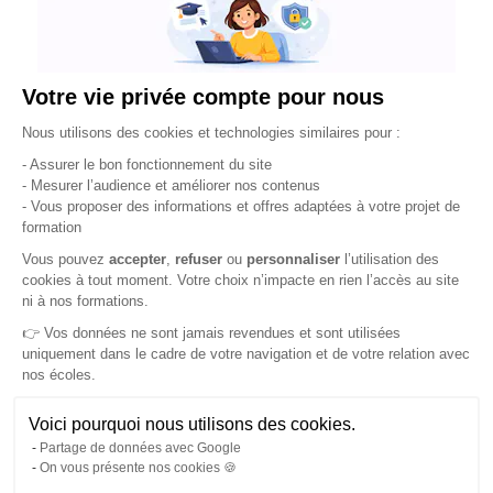
Bureau FIGS Madagascar :
Lot 200 AT Amboaroy Ambohibao Antehiroka
admissions.madagascar@figs-education.com
Votre vie privée compte pour nous
+261 38 11 581 82
Plateforme de Gestion du Consentement : Pe
Nous utilisons des cookies et technologies similaires pour :
- Assurer le bon fonctionnement du site
- Mesurer l’audience et améliorer nos contenus
- Vous proposer des informations et offres adaptées à votre projet de
Prêts à vivre l'expérience
formation
académique à la française ?
Axeptio consent
Vous pouvez
accepter
,
refuser
ou
personnaliser
l’utilisation des
cookies à tout moment. Votre choix n’impacte en rien l’accès au site
ni à nos formations.
👉 Vos données ne sont jamais revendues et sont utilisées
uniquement dans le cadre de votre navigation et de votre relation avec
Regardez la vidéo complète afin de découvrir
nos écoles.
comment FIGS Madagascar peut vous aider à
réaliser vos études en France !
Voici pourquoi nous utilisons des cookies.
Partage de données avec Google
On vous présente nos cookies 🍪