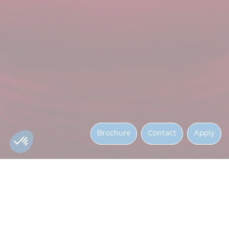
Brochure
Contact
Apply
Discover IDRAC Business School, the School of
Business and Management that prepares tomorrow’s
leaders through an innovative and international
approach.